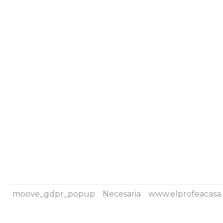
moove_gdpr_popup
Necesaria
www.elprofeacasa