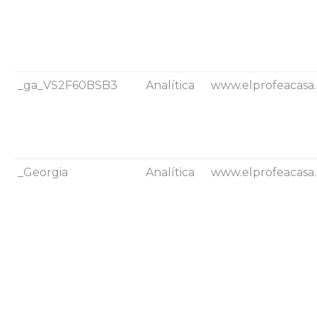
_ga_VS2F60BSB3
Analítica
www.elprofeacasa
_Georgia
Analítica
www.elprofeacasa